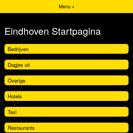
Menu +
Eindhoven Startpagina
Bedrijven
Dagjes uit
Overige
Hotels
Taxi
Restaurants